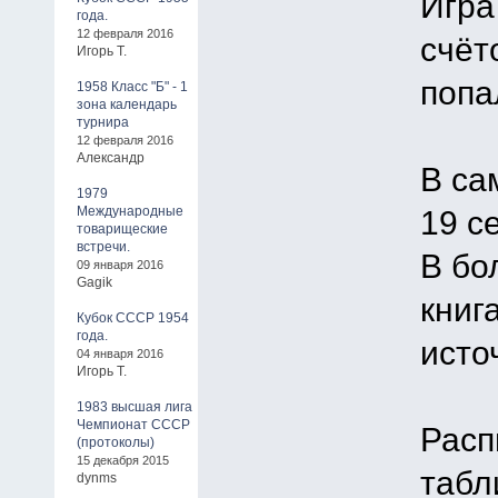
Игра
года.
12 февраля 2016
счёт
Игорь Т.
попа
1958 Класс "Б" - 1
зона календарь
турнира
12 февраля 2016
Александр
В са
1979
Международные
19 с
товарищеские
встречи.
В бо
09 января 2016
Gagik
книг
Кубок СССР 1954
года.
исто
04 января 2016
Игорь Т.
1983 высшая лига
Чемпионат СССР
Расп
(протоколы)
15 декабря 2015
табл
dynms