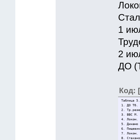
Локо
Стал
1 ию
Труд
2 ию
ДО (
Код: 
Таблица 5.
1. ДО Тб.
2. Тр.рез
3. ВВС М.
4. Локом.
5. Динамо
6. Пищеви
7. Локом.
8. Стахан