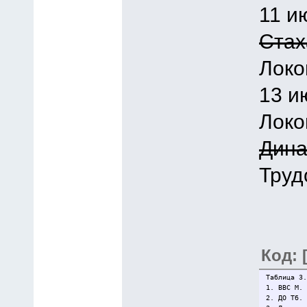
11 и
Стах
Локо
13 и
Локо
Дина
Труд
Код: 
Таблица 3.
1. ВВС М.
2. ДО Тб.