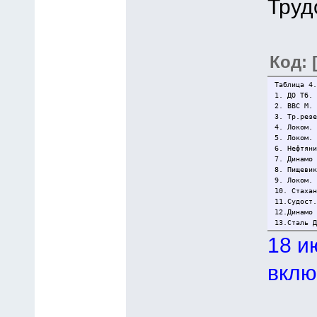
Труд
Код: 
Таблица 4.
1. ДО Тб.
2. ВВС М.
3. Тр.рез
4. Локом.
5. Локом.
6. Нефтян
7. Динамо
8. Пищеви
9. Локом.
10. Стаха
11.Судост
12.Динамо
13.Сталь 
18 и
вклю