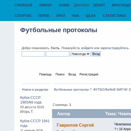
ГЛАВНАЯ
АМКАР
АНЖИ
ДИНАМО
ЗЕНИТ
КРАСНОД
СПАРТАК
ТЕРЕК
УРАЛ
УФА
ЦСКА
СТАТИСТИКА
Футбольные протоколы
Добро пожаловать,
Гость
. Пожалуйста,
войдите
или
зарегистрируйтесь
.
Начало
Помощь
Поиск
Вход
Регистрация
Новое в разделах
Футбольные протоколы
?
ФУТБОЛЬНЫЕ МАТЧИ 1945 
Кубок СССР
1965/66 года.
Страницы:
1
03 августа 2018
Игорь Т.
Автор
Тема: Чемпи
Кубок СССР 1941
Чемпиона
Гаврилов Сергей
года.
?
:
16 Апрел
11 апреля 2018