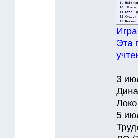
9. Нефтян
10. Локом
11.Сталь 
12.Судост
13.Динамо
Игра
Эта 
учте
3 ию
Дина
Локо
5 ию
Труд