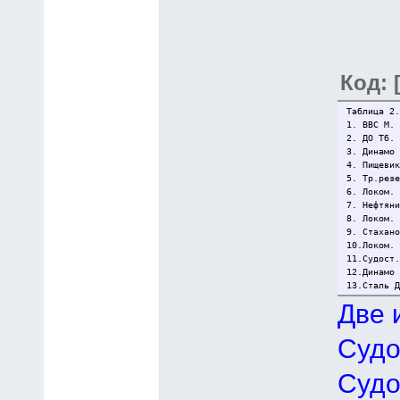
Код: 
Таблица 2.
1. ВВС М.
2. ДО Тб.
3. Динамо
4. Пищеви
5. Тр.рез
6. Локом.
7. Нефтян
8. Локом.
9. Стахан
10.Локом.
11.Судост
12.Динамо
13.Сталь 
Две 
Судо
Судо