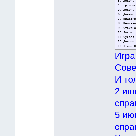
3. Локом.
4. Тр.рез
5. Локом.
6. Динамо
7. Пищеви
8. Нефтян
9. Стахан
10.Локом.
11.Судост
12.Динамо
13.Сталь 
Игра
Сове
И то
2 ию
спра
5 ию
спра