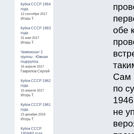
пров
Кубок СССР 1964
года.
12 сентября 2017
перв
Игорь Т.
обе 
Кубок СССР 1963
года.
31 мая 2017
пров
Игорь Т.
встр
Чемпионат 2
группы - Южная
подгруппа
таки
16 апреля 2017
Гаврилов Сергей
Сам 
Кубок СССР 1962
по с
года.
10 апреля 2017
Игорь Т.
1946
Кубок СССР 1961
не у
года.
23 декабря 2016
Игорь Т.
веро
Кубок СССР
1959/60 года.