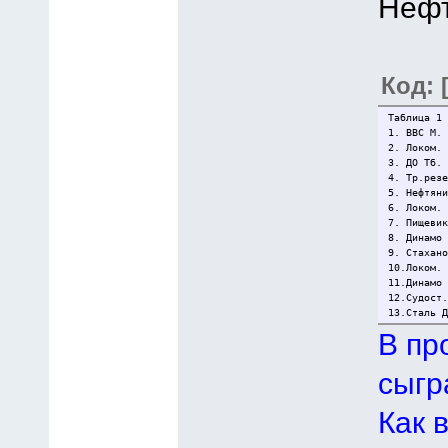
Нефт
Код: 
Таблица 1 
1. ВВС М.
2. Локом.
3. ДО Тб.
4. Тр.рез
5. Нефтян
6. Локом.
7. Пищеви
8. Динамо
9. Стахан
10.Локом.
11.Динамо
12.Судост
13.Сталь 
В пр
сыгр
Как 