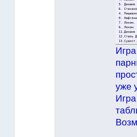
5. Динамо
6. Стахан
4. Пищеви
9. Нефтян
7. Локом.
6. Локом.
11.Динамо
12.Сталь 
13.Судост
Игра
парн
прос
уже 
Игра
табл
Возм