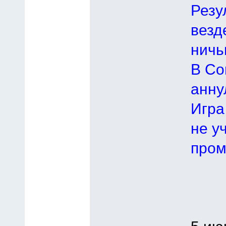
Резу
везд
ничьи
В Со
анну
Игра
не у
пром