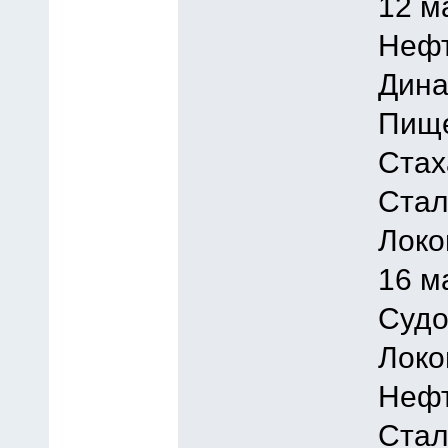
12 м
Нефт
Дина
Пище
Стах
Стал
Локо
16 м
Судо
Локо
Нефт
Стал