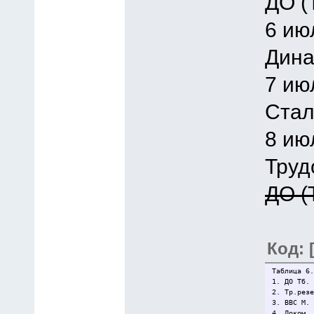
ДО (
6 ию
Дина
7 ию
Стал
8 ию
Труд
ДО (
Код: 
Таблица 6.
1. ДО Тб.
2. Тр.рез
3. ВВС М.
4. Локом.