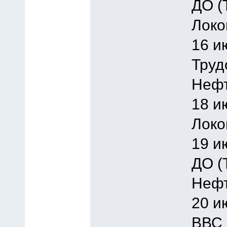
ДО (
Локо
16 и
Труд
Нефт
18 и
Локо
19 и
ДО (
Нефт
20 и
ВВС 