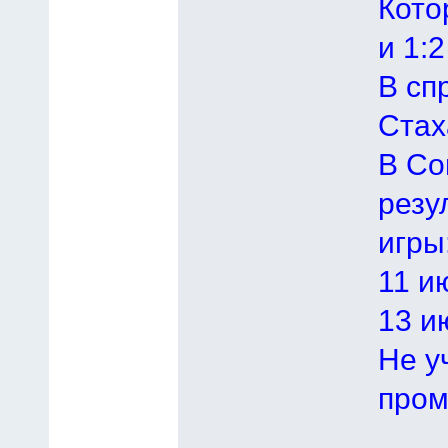
Кото
и 1:2
В сп
Стах
В Со
резу
игры
11 и
13 и
Не у
пром