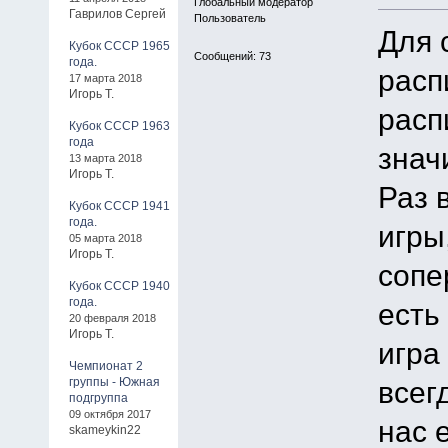
Глобальный модератор
Гаврилов Сергей
Пользователь
Для 
Кубок СССР 1965
Сообщений: 73
года.
расп
17 марта 2018
Игорь Т.
расп
Кубок СССР 1963
года
знач
13 марта 2018
Игорь Т.
Раз 
Кубок СССР 1941
года.
игры
05 марта 2018
Игорь Т.
сопе
Кубок СССР 1940
года.
есть
20 февраля 2018
Игорь Т.
игра
Чемпионат 2
группы - Южная
всег
подгруппа
09 октября 2017
нас 
skameykin22