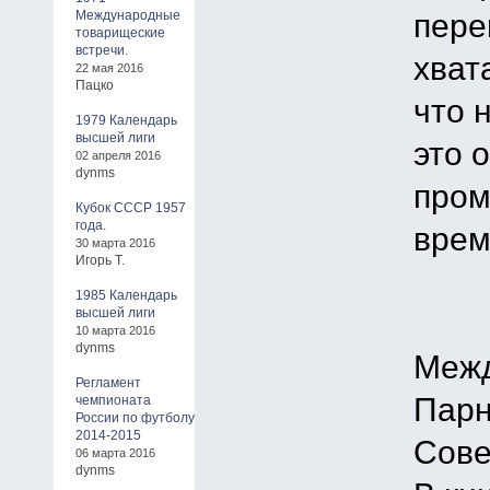
пере
Международные
товарищеские
встречи.
хват
22 мая 2016
Пацко
что 
1979 Календарь
высшей лиги
это 
02 апреля 2016
dynms
пром
Кубок СССР 1957
года.
врем
30 марта 2016
Игорь Т.
1985 Календарь
высшей лиги
10 марта 2016
dynms
Межд
Регламент
Парн
чемпионата
России по футболу
2014-2015
Сове
06 марта 2016
dynms