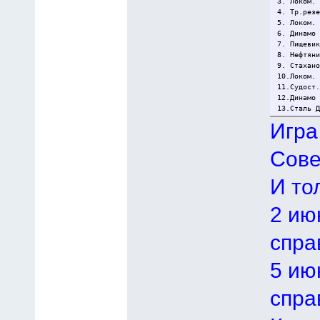
3. Локом.
4. Тр.рез
5. Локом.
6. Динамо
7. Пищеви
8. Нефтян
9. Стахан
10.Локом.
11.Судост
12.Динамо
13.Сталь 
Игра
Сове
И то
2 ию
спра
5 ию
спра