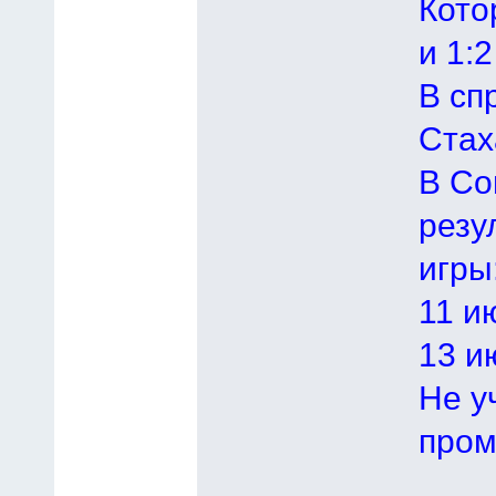
Кото
и 1:2
В сп
Стах
В Со
резу
игры
11 и
13 и
Не у
пром