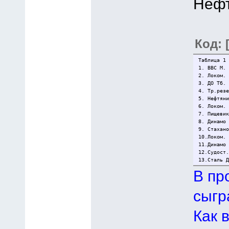
Нефт
Код: 
Таблица 1 
1. ВВС М.
2. Локом.
3. ДО Тб.
4. Тр.рез
5. Нефтян
6. Локом.
7. Пищеви
8. Динамо
9. Стахан
10.Локом.
11.Динамо
12.Судост
13.Сталь 
В пр
сыгр
Как 