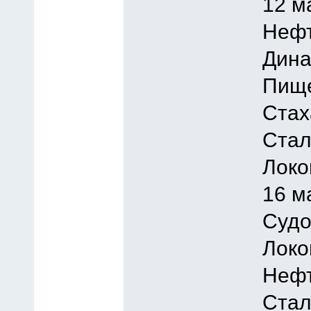
12 м
Нефт
Дина
Пище
Стах
Стал
Локо
16 м
Судо
Локо
Нефт
Стал