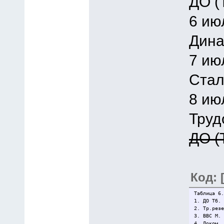
ДО (
6 ию
Дина
7 ию
Стал
8 ию
Труд
ДО (
Код: 
Таблица 6.
1. ДО Тб.
2. Тр.рез
3. ВВС М.
4. Локом.