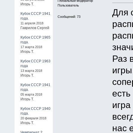
Глобальный модератор
Игорь Т.
Пользователь
Для 
Кубок СССР 1941
Сообщений: 73
года.
расп
11 апреля 2018
Гаврилов Сергей
расп
Кубок СССР 1965
года.
знач
17 марта 2018
Игорь Т.
Раз 
Кубок СССР 1963
года
игры
13 марта 2018
Игорь Т.
сопе
Кубок СССР 1941
года.
есть
05 марта 2018
Игорь Т.
игра
Кубок СССР 1940
года.
всег
20 февраля 2018
Игорь Т.
нас 
Чемпионат 2