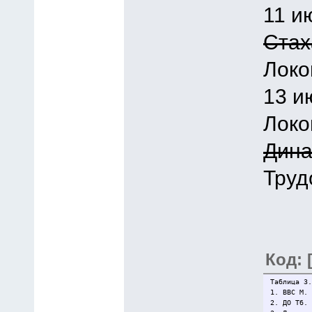
11 и
Стах
Локо
13 и
Локо
Дина
Труд
Код: 
Таблица 3.
1. ВВС М.
2. ДО Тб.