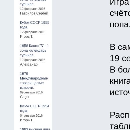
Игра
турнира
12 февраля 2016
счёт
Гаврилов Сергей
попа
Кубок СССР 1955
года.
12 февраля 2016
Игорь Т.
В са
1958 Класс "Б" - 1
зона календарь
турнира
19 с
12 февраля 2016
Александр
В бо
1979
книг
Международные
товарищеские
встречи.
исто
09 января 2016
Gagik
Кубок СССР 1954
года.
Расп
04 января 2016
Игорь Т.
табл
1983 высшая лига