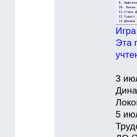
9. Нефтян
10. Локом
11.Сталь 
12.Судост
13.Динамо
Игра
Эта 
учте
3 ию
Дина
Локо
5 ию
Труд