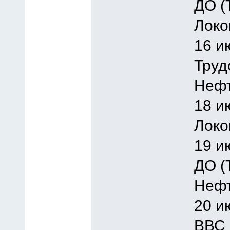
ДО (
Локо
16 и
Труд
Нефт
18 и
Локо
19 и
ДО (
Нефт
20 и
ВВС 