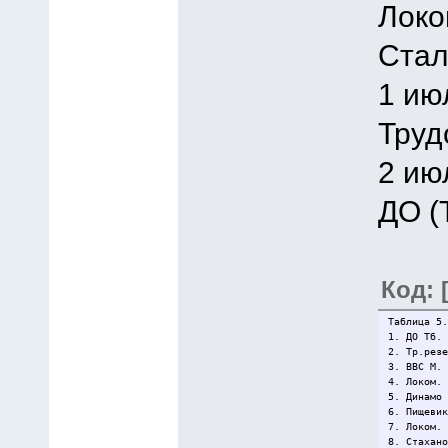
Локо
Стал
1 ию
Труд
2 ию
ДО (
Код: 
Таблица 5.
1. ДО Тб.
2. Тр.рез
3. ВВС М.
4. Локом.
5. Динамо
6. Пищеви
7. Локом.
8. Стахан