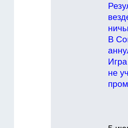
Резу
везд
ничьи
В Со
анну
Игра
не у
пром