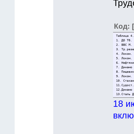
Труд
Код: 
Таблица 4.
1. ДО Тб.
2. ВВС М.
3. Тр.рез
4. Локом.
5. Локом.
6. Нефтян
7. Динамо
8. Пищеви
9. Локом.
10. Стаха
11.Судост
12.Динамо
13.Сталь 
18 и
вклю