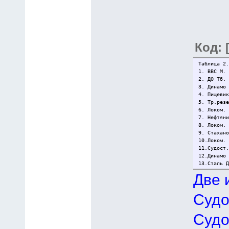
Код: 
Таблица 2.
1. ВВС М.
2. ДО Тб.
3. Динамо
4. Пищеви
5. Тр.рез
6. Локом.
7. Нефтян
8. Локом.
9. Стахан
10.Локом.
11.Судост
12.Динамо
13.Сталь 
Две 
Судо
Судо