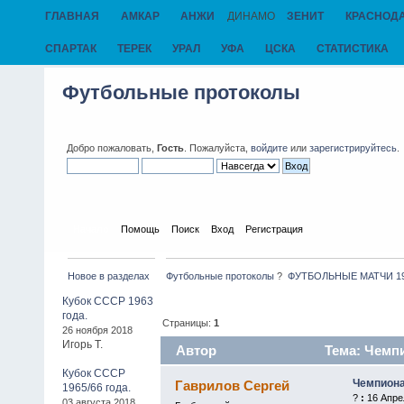
ГЛАВНАЯ
АМКАР
АНЖИ
ДИНАМО
ЗЕНИТ
КРАСНОД
СПАРТАК
ТЕРЕК
УРАЛ
УФА
ЦСКА
СТАТИСТИКА
Футбольные протоколы
Добро пожаловать,
Гость
. Пожалуйста,
войдите
или
зарегистрируйтесь
.
Начало
Помощь
Поиск
Вход
Регистрация
Новое в разделах
Футбольные протоколы
?
ФУТБОЛЬНЫЕ МАТЧИ 1945 
Кубок СССР 1963
года.
Страницы:
1
26 ноября 2018
Игорь Т.
Автор
Тема: Чемпи
Кубок СССР
Чемпиона
Гаврилов Сергей
1965/66 года.
?
:
16 Апрел
03 августа 2018