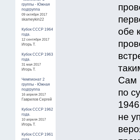
пров
группы - Южная
подгруппа
09 октября 2017
перв
skameykin22
обе 
Кубок СССР 1964
года.
12 сентября 2017
пров
Игорь Т.
встр
Кубок СССР 1963
года.
31 мая 2017
таки
Игорь Т.
Сам 
Чемпионат 2
группы - Южная
по с
подгруппа
16 апреля 2017
Гаврилов Сергей
1946
Кубок СССР 1962
не у
года.
10 апреля 2017
Игорь Т.
веро
Кубок СССР 1961
года.