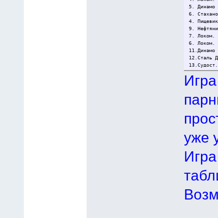
5. Динамо
6. Стахан
4. Пищеви
9. Нефтян
7. Локом.
6. Локом.
11.Динамо
12.Сталь 
13.Судост
Игра
парн
прос
уже 
Игра
табл
Возм