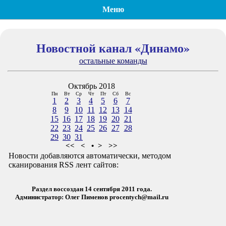
Меню
Новостной канал «Динамо»
остальные команды
Октябрь 2018
Пн
Вт
Ср
Чт
Пт
Сб
Вс
1
2
3
4
5
6
7
8
9
10
11
12
13
14
15
16
17
18
19
20
21
22
23
24
25
26
27
28
29
30
31
<<
<
•
>
>>
Новости добавляются автоматически, методом
сканирования RSS лент сайтов:
Раздел воссоздан 14 сентября 2011 года.
Администратор: Олег Пименов
procentych@mail.ru