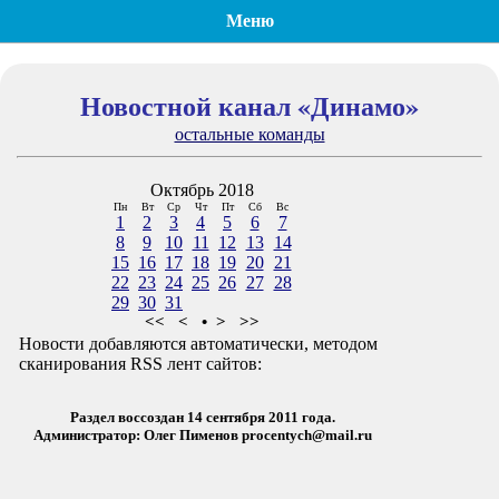
Меню
Новостной канал «Динамо»
остальные команды
Октябрь 2018
Пн
Вт
Ср
Чт
Пт
Сб
Вс
1
2
3
4
5
6
7
8
9
10
11
12
13
14
15
16
17
18
19
20
21
22
23
24
25
26
27
28
29
30
31
<<
<
•
>
>>
Новости добавляются автоматически, методом
сканирования RSS лент сайтов:
Раздел воссоздан 14 сентября 2011 года.
Администратор: Олег Пименов
procentych@mail.ru