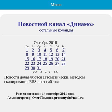
Меню
Новостной канал «Динамо»
остальные команды
Октябрь 2018
Пн
Вт
Ср
Чт
Пт
Сб
Вс
1
2
3
4
5
6
7
8
9
10
11
12
13
14
15
16
17
18
19
20
21
22
23
24
25
26
27
28
29
30
31
<<
<
•
>
>>
Новости добавляются автоматически, методом
сканирования RSS лент сайтов:
Раздел воссоздан 14 сентября 2011 года.
Администратор: Олег Пименов
procentych@mail.ru