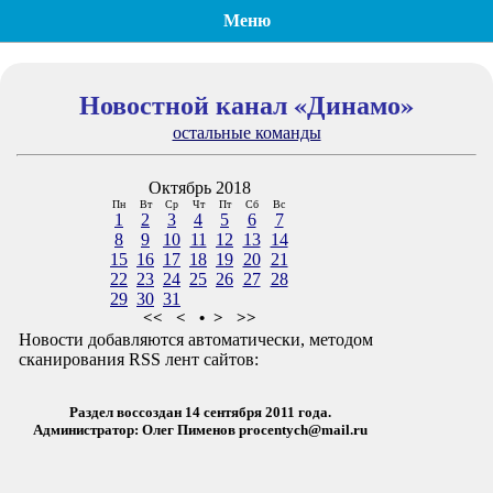
Меню
Новостной канал «Динамо»
остальные команды
Октябрь 2018
Пн
Вт
Ср
Чт
Пт
Сб
Вс
1
2
3
4
5
6
7
8
9
10
11
12
13
14
15
16
17
18
19
20
21
22
23
24
25
26
27
28
29
30
31
<<
<
•
>
>>
Новости добавляются автоматически, методом
сканирования RSS лент сайтов:
Раздел воссоздан 14 сентября 2011 года.
Администратор: Олег Пименов
procentych@mail.ru