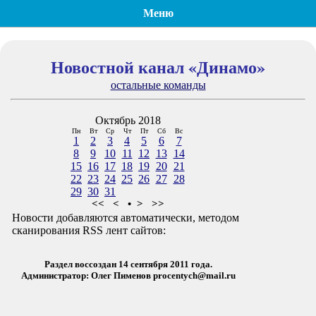
Меню
Новостной канал «Динамо»
остальные команды
Октябрь 2018
Пн
Вт
Ср
Чт
Пт
Сб
Вс
1
2
3
4
5
6
7
8
9
10
11
12
13
14
15
16
17
18
19
20
21
22
23
24
25
26
27
28
29
30
31
<<
<
•
>
>>
Новости добавляются автоматически, методом
сканирования RSS лент сайтов:
Раздел воссоздан 14 сентября 2011 года.
Администратор: Олег Пименов
procentych@mail.ru