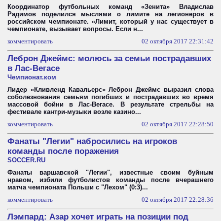
Координатор футбольных команд «Зенита» Владислав
Радимов поделился мыслями о лимите на легионеров в
российском чемпионате. «Лимит, который у нас существует в
чемпионате, вызывает вопросы. Если н...
комментировать
02 октября 2017 22:31:42
Леброн Джеймс: молюсь за семьи пострадавших
в Лас-Вегасе
Чемпионат.ком
Лидер «Кливленд Кавальерс» Леброн Джеймс выразил слова
соболезнования семьям погибших и пострадавших во время
массовой бойни в Лас-Вегасе. В результате стрельбы на
фестивале кантри-музыки возле казино...
комментировать
02 октября 2017 22:28:50
Фанаты "Легии" набросились на игроков
команды после поражения
SOCCER.RU
Фанаты варшавской "Легии", известные своим буйным
нравом, избили футболистов команды после вчерашнего
матча чемпионата Польши с "Лехом" (0:3)...
комментировать
02 октября 2017 22:28:36
Лэмпард: Азар хочет играть на позиции под