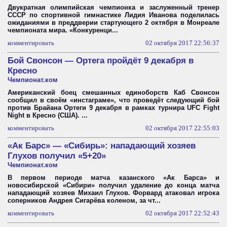
Двукратная олимпийская чемпионка и заслуженный тренер
СССР по спортивной гимнастике Лидия Иванова поделилась
ожиданиями в преддверии стартующего 2 октября в Монреале
чемпионата мира. «Конкуренци...
комментировать
02 октября 2017 22:56:37
Бой Свонсон — Ортега пройдёт 9 декабря в
Кресно
Чемпионат.ком
Американский боец смешанных единоборств Каб Свонсон
сообщил в своём «инстаграме», что проведёт следующий бой
против Брайана Ортеги 9 декабря в рамках турнира UFC Fight
Night в Кресно (США). ...
комментировать
02 октября 2017 22:55:03
«Ак Барс» — «Сибирь»: нападающий хозяев
Глухов получил «5+20»
Чемпионат.ком
В первом периоде матча казанского «Ак Барса» и
новосибирской «Сибири» получил удаление до конца матча
нападающий хозяев Михаил Глухов. Форвард атаковал игрока
соперников Андрея Сигарёва коленом, за чт...
комментировать
02 октября 2017 22:52:43