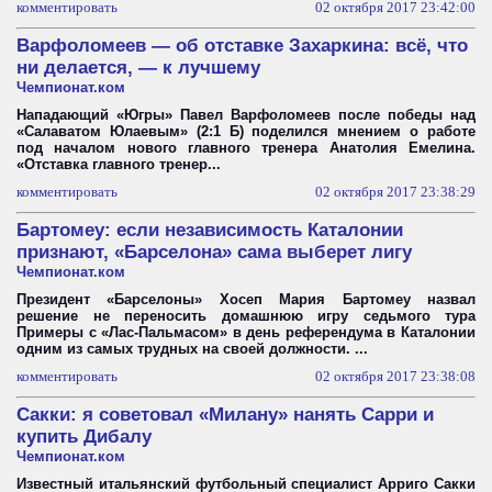
комментировать
02 октября 2017 23:42:00
Варфоломеев — об отставке Захаркина: всё, что
ни делается, — к лучшему
Чемпионат.ком
Нападающий «Югры» Павел Варфоломеев после победы над
«Салаватом Юлаевым» (2:1 Б) поделился мнением о работе
под началом нового главного тренера Анатолия Емелина.
«Отставка главного тренер...
комментировать
02 октября 2017 23:38:29
Бартомеу: если независимость Каталонии
признают, «Барселона» сама выберет лигу
Чемпионат.ком
Президент «Барселоны» Хосеп Мария Бартомеу назвал
решение не переносить домашнюю игру седьмого тура
Примеры с «Лас-Пальмасом» в день референдума в Каталонии
одним из самых трудных на своей должности. ...
комментировать
02 октября 2017 23:38:08
Сакки: я советовал «Милану» нанять Сарри и
купить Дибалу
Чемпионат.ком
Известный итальянский футбольный специалист Арриго Сакки