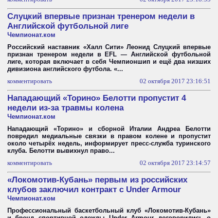
Слуцкий впервые признан тренером недели в
Английской футбольной лиге
Чемпионат.ком
Российский наставник «Халл Сити» Леонид Слуцкий впервые
признан тренером недели в EFL — Английской футбольной
лиге, которая включает в себя Чемпионшип и ещё два низших
дивизиона английского футбола. «...
комментировать
02 октября 2017 23:16:51
Нападающий «Торино» Белотти пропустит 4
недели из-за травмы колена
Чемпионат.ком
Нападающий «Торино» и сборной Италии Андреа Белотти
повредил медиальные связки в правом колене и пропустит
около четырёх недель, информирует пресс-служба туринского
клуба. Белотти вывихнул право...
комментировать
02 октября 2017 23:14:57
«Локомотив-Кубань» первым из российских
клубов заключил контракт с Under Armour
Чемпионат.ком
Профессиональный баскетбольный клуб «Локомотив-Кубань»
и бренд спортивной одежды Under Armour договорились о