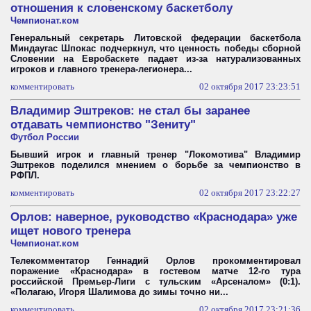
отношения к словенскому баскетболу
Чемпионат.ком
Генеральный секретарь Литовской федерации баскетбола
Миндаугас Шпокас подчеркнул, что ценность победы сборной
Словении на Евробаскете падает из-за натурализованных
игроков и главного тренера-легионера...
комментировать
02 октября 2017 23:23:51
Владимир Эштреков: не стал бы заранее
отдавать чемпионство "Зениту"
Футбол России
Бывший игрок и главный тренер "Локомотива" Владимир
Эштреков поделился мнением о борьбе за чемпионство в
РФПЛ.
комментировать
02 октября 2017 23:22:27
Орлов: наверное, руководство «Краснодара» уже
ищет нового тренера
Чемпионат.ком
Телекомментатор Геннадий Орлов прокомментировал
поражение «Краснодара» в гостевом матче 12-го тура
российской Премьер-Лиги с тульским «Арсеналом» (0:1).
«Полагаю, Игоря Шалимова до зимы точно ни...
комментировать
02 октября 2017 23:21:36