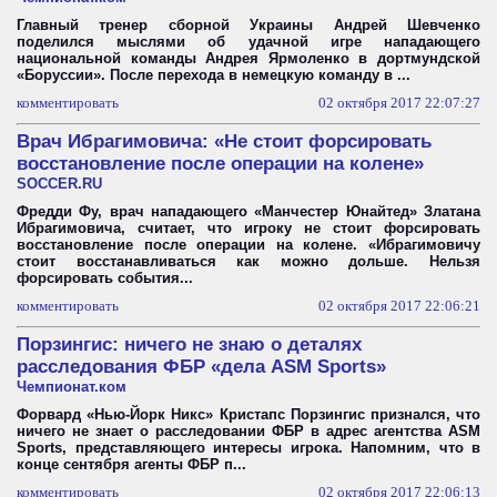
Главный тренер сборной Украины Андрей Шевченко
поделился мыслями об удачной игре нападающего
национальной команды Андрея Ярмоленко в дортмундской
«Боруссии». После перехода в немецкую команду в ...
комментировать
02 октября 2017 22:07:27
Врач Ибрагимовича: «Не стоит форсировать
восстановление после операции на колене»
SOCCER.RU
Фредди Фу, врач нападающего «Манчестер Юнайтед» Златана
Ибрагимовича, считает, что игроку не стоит форсировать
восстановление после операции на колене. «Ибрагимовичу
стоит восстанавливаться как можно дольше. Нельзя
форсировать события...
комментировать
02 октября 2017 22:06:21
Порзингис: ничего не знаю о деталях
расследования ФБР «дела ASM Sports»
Чемпионат.ком
Форвард «Нью-Йорк Никс» Кристапс Порзингис признался, что
ничего не знает о расследовании ФБР в адрес агентства ASM
Sports, представляющего интересы игрока. Напомним, что в
конце сентября агенты ФБР п...
комментировать
02 октября 2017 22:06:13