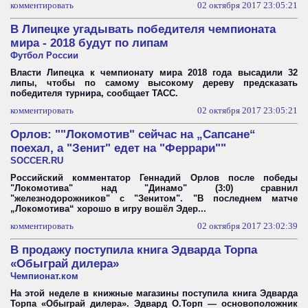
комментировать
02 октября 2017 23:05:21
В Липецке угадывать победителя чемпионата
мира - 2018 будут по липам
Футбол России
Власти Липецка к чемпионату мира 2018 года высадили 32
липы, чтобы по самому высокому дереву предсказать
победителя турнира, сообщает ТАСС.
комментировать
02 октября 2017 23:05:21
Орлов: ""Локомотив" сейчас на „Сапсане“
поехал, а "Зенит" едет на "Феррари""
SOCCER.RU
Российский комментатор Геннадий Орлов после победы
"Локомотива" над "Динамо" (3:0) сравнил
"железнодорожников" с "Зенитом". "В последнем матче
„Локомотива“ хорошо в игру вошёл Эдер...
комментировать
02 октября 2017 23:02:39
В продажу поступила книга Эдварда Торпа
«Обыграй дилера»
Чемпионат.ком
На этой неделе в книжные магазины поступила книга Эдварда
Торпа «Обыграй дилера». Эдвард О.Торп — основоположник