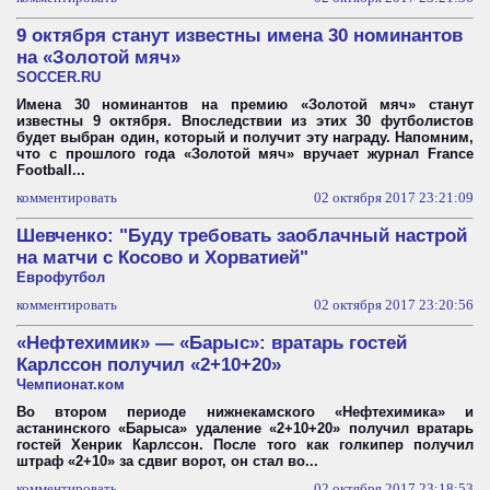
9 октября станут известны имена 30 номинантов
на «Золотой мяч»
SOCCER.RU
Имена 30 номинантов на премию «Золотой мяч» станут
известны 9 октября. Впоследствии из этих 30 футболистов
будет выбран один, который и получит эту награду. Напомним,
что с прошлого года «Золотой мяч» вручает журнал France
Football...
комментировать
02 октября 2017 23:21:09
Шевченко: "Буду требовать заоблачный настрой
на матчи с Косово и Хорватией"
Еврофутбол
комментировать
02 октября 2017 23:20:56
«Нефтехимик» — «Барыс»: вратарь гостей
Карлссон получил «2+10+20»
Чемпионат.ком
Во втором периоде нижнекамского «Нефтехимика» и
астанинского «Барыса» удаление «2+10+20» получил вратарь
гостей Хенрик Карлссон. После того как голкипер получил
штраф «2+10» за сдвиг ворот, он стал во...
комментировать
02 октября 2017 23:18:53