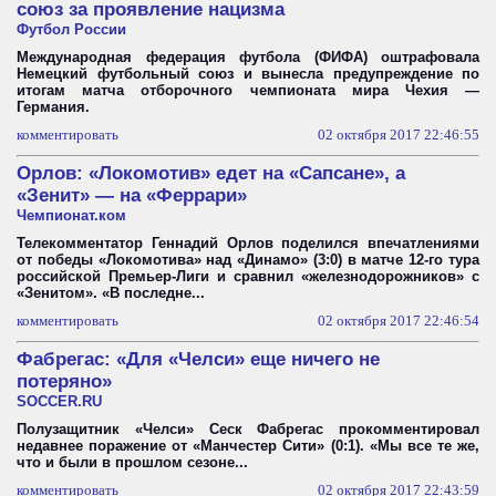
союз за проявление нацизма
Футбол России
Международная федерация футбола (ФИФА) оштрафовала
Немецкий футбольный союз и вынесла предупреждение по
итогам матча отборочного чемпионата мира Чехия —
Германия.
комментировать
02 октября 2017 22:46:55
Орлов: «Локомотив» едет на «Сапсане», а
«Зенит» — на «Феррари»
Чемпионат.ком
Телекомментатор Геннадий Орлов поделился впечатлениями
от победы «Локомотива» над «Динамо» (3:0) в матче 12-го тура
российской Премьер-Лиги и сравнил «железнодорожников» с
«Зенитом». «В последне...
комментировать
02 октября 2017 22:46:54
Фабрегас: «Для «Челси» еще ничего не
потеряно»
SOCCER.RU
Полузащитник «Челси» Сеск Фабрегас прокомментировал
недавнее поражение от «Манчестер Сити» (0:1). «Мы все те же,
что и были в прошлом сезоне...
комментировать
02 октября 2017 22:43:59