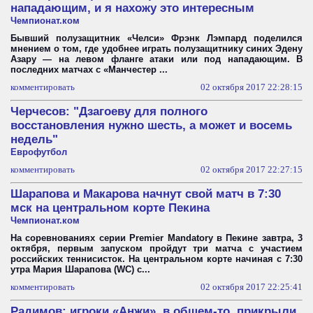
нападающим, и я нахожу это интересным
Чемпионат.ком
Бывший полузащитник «Челси» Фрэнк Лэмпард поделился
мнением о том, где удобнее играть полузащитнику синих Эдену
Азару — на левом фланге атаки или под нападающим. В
последних матчах с «Манчестер ...
комментировать
02 октября 2017 22:28:15
Черчесов: "Дзагоеву для полного
восстановления нужно шесть, а может и восемь
недель"
Еврофутбол
комментировать
02 октября 2017 22:27:15
Шарапова и Макарова начнут свой матч в 7:30
мск на центральном корте Пекина
Чемпионат.ком
На соревнованиях серии Premier Mandatory в Пекине завтра, 3
октября, первым запуском пройдут три матча с участием
российских теннисисток. На центральном корте начиная с 7:30
утра Мария Шарапова (WC) с...
комментировать
02 октября 2017 22:25:41
Радимов: игроки «Анжи», в общем-то, прикрыли