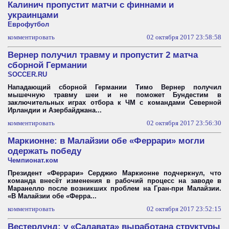
Калинич пропустит матчи с финнами и
украинцами
Еврофутбол
комментировать
02 октября 2017 23:58:58
Вернер получил травму и пропустит 2 матча
сборной Германии
SOCCER.RU
Нападающий сборной Германии Тимо Вернер получил
мышечную травму шеи и не поможет Бундестим в
заключительных играх отбора к ЧМ с командами Северной
Ирландии и Азербайджана...
комментировать
02 октября 2017 23:56:30
Маркионне: в Малайзии обе «Феррари» могли
одержать победу
Чемпионат.ком
Президент «Феррари» Серджио Маркионне подчеркнул, что
команда внесёт изменения в рабочий процесс на заводе в
Маранелло после возникших проблем на Гран-при Малайзии.
«В Малайзии обе «Ферра...
комментировать
02 октября 2017 23:52:15
Вестерлунд: у «Салавата» выработана структуры