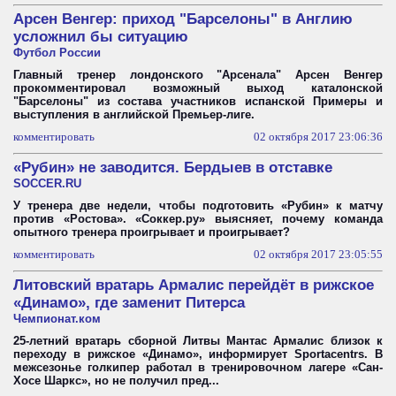
Арсен Венгер: приход "Барселоны" в Англию
усложнил бы ситуацию
Футбол России
Главный тренер лондонского "Арсенала" Арсен Венгер
прокомментировал возможный выход каталонской
"Барселоны" из состава участников испанской Примеры и
выступления в английской Премьер-лиге.
комментировать
02 октября 2017 23:06:36
«Рубин» не заводится. Бердыев в отставке
SOCCER.RU
У тренера две недели, чтобы подготовить «Рубин» к матчу
против «Ростова». «Соккер.ру» выясняет, почему команда
опытного тренера проигрывает и проигрывает?
комментировать
02 октября 2017 23:05:55
Литовский вратарь Армалис перейдёт в рижское
«Динамо», где заменит Питерса
Чемпионат.ком
25-летний вратарь сборной Литвы Мантас Армалис близок к
переходу в рижское «Динамо», информирует Sportacentrs. В
межсезонье голкипер работал в тренировочном лагере «Сан-
Хосе Шаркс», но не получил пред...