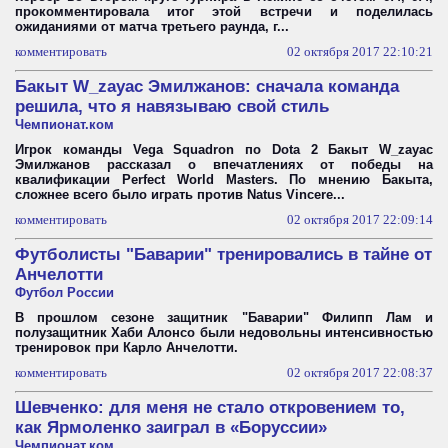
прокомментировала итог этой встречи и поделилась
ожиданиями от матча третьего раунда, г...
комментировать
02 октября 2017 22:10:21
Бакыт W_zayac Эмилжанов: сначала команда
решила, что я навязываю свой стиль
Чемпионат.ком
Игрок команды Vega Squadron по Dota 2 Бакыт W_zayac
Эмилжанов рассказал о впечатлениях от победы на
квалификации Perfect World Masters. По мнению Бакыта,
сложнее всего было играть против Natus Vincere...
комментировать
02 октября 2017 22:09:14
Футболисты "Баварии" тренировались в тайне от
Анчелотти
Футбол России
В прошлом сезоне защитник "Баварии" Филипп Лам и
полузащитник Хаби Алонсо были недовольны интенсивностью
тренировок при Карло Анчелотти.
комментировать
02 октября 2017 22:08:37
Шевченко: для меня не стало откровением то,
как Ярмоленко заиграл в «Боруссии»
Чемпионат.ком