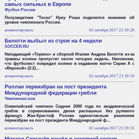
самых сильных в Европе
Футбол России
Полузащитник "Тосно" Нуну Роша поделился мнением об
уровне чемпионата России.
комментировать
02 октября 2017 23:30:28
Белотти выбыл из строя на 4 недели
SOCCER.RU
Нападающий «Торино» и сборной Италии Андреа Белотти из-за
травмы колена пропустит около четырех недель. Напомним,
что футболист повредил колено в недавнем матче Серии А с
«Вероной» (2:2)...
комментировать
02 октября 2017 23:30:16
Роллан переизбран на пост президента
Международной федерации гребли
Чемпионат.ком
Олимпийский чемпион Сиднея 2000 года по академической
гребле в соревнованиях двоек распашных без рулевого
француз Жан-Кристоф Роллан единогласным решением
переизбран на пост президента Международной ф...
комментировать
02 октября 2017 23:29:55
Михаил Сергачёв вошёл в основной состав