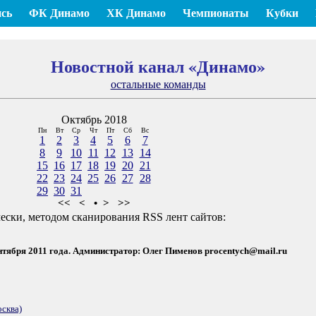
сь
ФК Динамо
ХК Динамо
Чемпионаты
Кубки
Новостной канал «Динамо»
остальные команды
Октябрь 2018
Пн
Вт
Ср
Чт
Пт
Сб
Вс
1
2
3
4
5
6
7
8
9
10
11
12
13
14
15
16
17
18
19
20
21
22
23
24
25
26
27
28
29
30
31
<<
<
•
>
>>
ески, методом сканирования RSS лент сайтов:
ентября 2011 года. Администратор: Олег Пименов
procentych@mail.ru
сква)