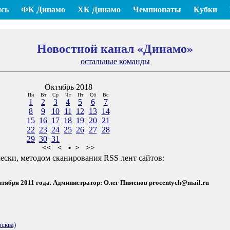
сь
ФК Динамо
ХК Динамо
Чемпионаты
Кубки
Новостной канал «Динамо»
остальные команды
Октябрь 2018
Пн
Вт
Ср
Чт
Пт
Сб
Вс
1
2
3
4
5
6
7
8
9
10
11
12
13
14
15
16
17
18
19
20
21
22
23
24
25
26
27
28
29
30
31
<<
<
•
>
>>
ески, методом сканирования RSS лент сайтов:
ентября 2011 года. Администратор: Олег Пименов
procentych@mail.ru
сква)