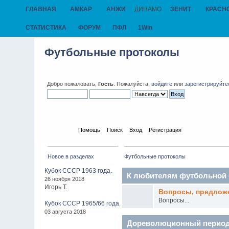
ГЛАВНАЯ
АМКАР
АНЖИ
ДИНАМО
ЗЕНИТ
КРАСН
СТАТИСТИКА
ФОРУМ
ПФЛ
1Win
Футбольные протоколы
Добро пожаловать,
Гость
. Пожалуйста,
войдите
или
зарегистрируйте
Начало
Помощь
Поиск
Вход
Регистрация
Новое в разделах
Футбольные протоколы
Кубок СССР 1963 года.
К любителям футбольной 
26 ноября 2018
Игорь Т.
Вопросы, предложе
Вопросы...
Кубок СССР 1965/66 года.
03 августа 2018
Дореволюционный перио