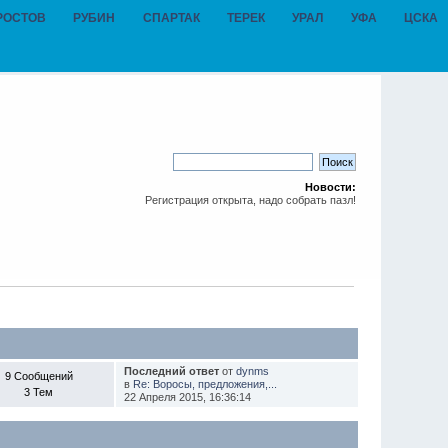
РОСТОВ
РУБИН
СПАРТАК
ТЕРЕК
УРАЛ
УФА
ЦСКА
Новости:
Регистрация открыта, надо собрать пазл!
Последний ответ
от
dynms
9 Сообщений
в
Re: Воросы, предложения,...
3 Тем
22 Апреля 2015, 16:36:14