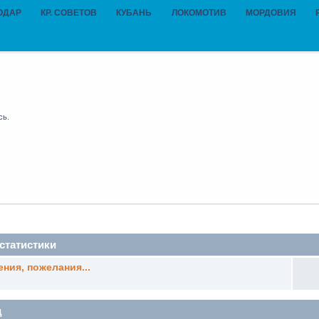
ОДАР
КР. СОВЕТОВ
КУБАНЬ
ЛОКОМОТИВ
МОРДОВИЯ
сь
.
статистики
ния, пожелания...
д