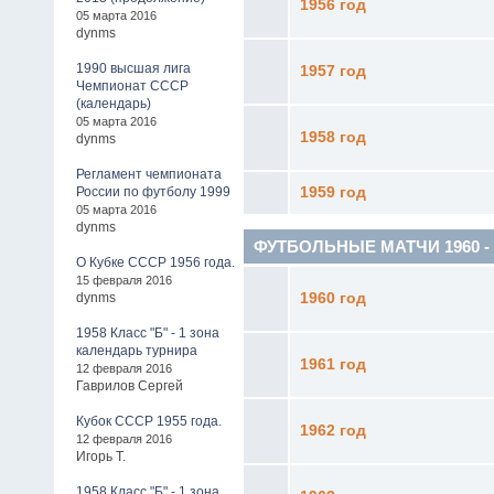
1956 год
05 марта 2016
dynms
1990 высшая лига
1957 год
Чемпионат СССР
(календарь)
05 марта 2016
1958 год
dynms
Регламент чемпионата
России по футболу 1999
1959 год
05 марта 2016
dynms
ФУТБОЛЬНЫЕ МАТЧИ 1960 - 19
О Кубке СССР 1956 года.
15 февраля 2016
dynms
1960 год
1958 Класс "Б" - 1 зона
календарь турнира
1961 год
12 февраля 2016
Гаврилов Сергей
Кубок СССР 1955 года.
1962 год
12 февраля 2016
Игорь Т.
1958 Класс "Б" - 1 зона