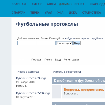
ГЛАВНАЯ
АМКАР
АНЖИ
ДИНАМО
ЗЕНИТ
КРАСНОД
СПАРТАК
ТЕРЕК
УРАЛ
УФА
ЦСКА
СТАТИСТИКА
Футбольные протоколы
Добро пожаловать,
Гость
. Пожалуйста,
войдите
или
зарегистрируйтесь
.
Начало
Помощь
Поиск
Вход
Регистрация
Новое в разделах
Футбольные протоколы
Кубок СССР 1963 года.
К любителям футбольной ст
26 ноября 2018
Игорь Т.
Вопросы, предложения, 
Кубок СССР 1965/66 года.
Вопросы...
03 августа 2018