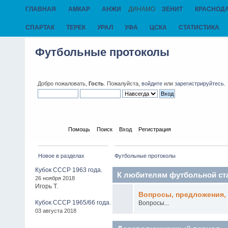
ГЛАВНАЯ
АМКАР
АНЖИ
ДИНАМО
ЗЕНИТ
КРАСНОД
СПАРТАК
ТЕРЕК
УРАЛ
УФА
ЦСКА
СТАТИСТИКА
Футбольные протоколы
Добро пожаловать,
Гость
. Пожалуйста,
войдите
или
зарегистрируйтесь
.
Начало
Помощь
Поиск
Вход
Регистрация
Новое в разделах
Футбольные протоколы
Кубок СССР 1963 года.
К любителям футбольной ст
26 ноября 2018
Игорь Т.
Вопросы, предложения, 
Кубок СССР 1965/66 года.
Вопросы...
03 августа 2018