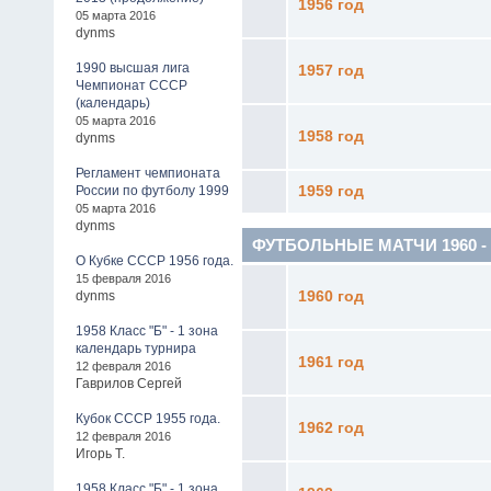
1956 год
05 марта 2016
dynms
1990 высшая лига
1957 год
Чемпионат СССР
(календарь)
05 марта 2016
1958 год
dynms
Регламент чемпионата
России по футболу 1999
1959 год
05 марта 2016
dynms
ФУТБОЛЬНЫЕ МАТЧИ 1960 - 19
О Кубке СССР 1956 года.
15 февраля 2016
dynms
1960 год
1958 Класс "Б" - 1 зона
календарь турнира
1961 год
12 февраля 2016
Гаврилов Сергей
Кубок СССР 1955 года.
1962 год
12 февраля 2016
Игорь Т.
1958 Класс "Б" - 1 зона