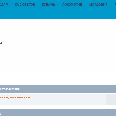
ОДАР
КР. СОВЕТОВ
КУБАНЬ
ЛОКОМОТИВ
МОРДОВИЯ
сь
.
статистики
ния, пожелания...
д