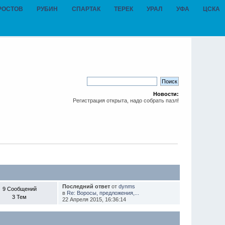
РОСТОВ
РУБИН
СПАРТАК
ТЕРЕК
УРАЛ
УФА
ЦСКА
Новости:
Регистрация открыта, надо собрать пазл!
Последний ответ
от
dynms
9 Сообщений
в
Re: Воросы, предложения,...
3 Тем
22 Апреля 2015, 16:36:14