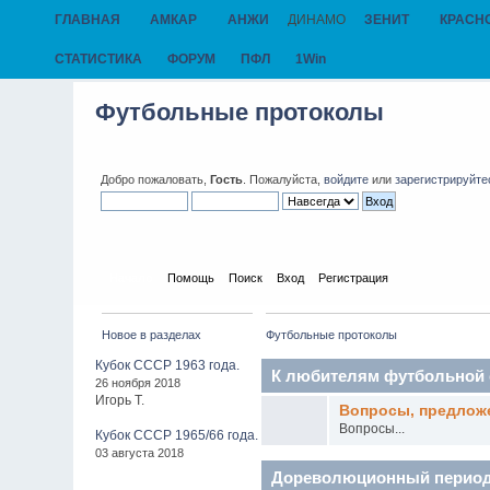
ГЛАВНАЯ
АМКАР
АНЖИ
ДИНАМО
ЗЕНИТ
КРАСН
СТАТИСТИКА
ФОРУМ
ПФЛ
1Win
Футбольные протоколы
Добро пожаловать,
Гость
. Пожалуйста,
войдите
или
зарегистрируйте
Начало
Помощь
Поиск
Вход
Регистрация
Новое в разделах
Футбольные протоколы
Кубок СССР 1963 года.
К любителям футбольной 
26 ноября 2018
Игорь Т.
Вопросы, предложе
Вопросы...
Кубок СССР 1965/66 года.
03 августа 2018
Дореволюционный перио